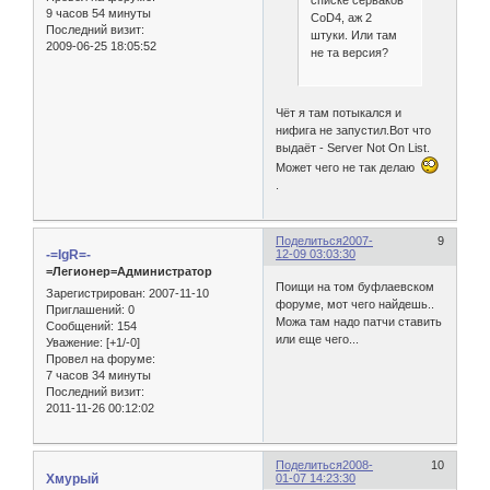
списке серваков
9 часов 54 минуты
CoD4, аж 2
Последний визит:
штуки. Или там
2009-06-25 18:05:52
не та версия?
Чёт я там потыкался и
нифига не запустил.Вот что
выдаёт - Server Not On List.
Может чего не так делаю
.
Поделиться
2007-
9
-=IgR=-
12-09 03:03:30
=Легионер=Администратор
Поищи на том буфлаевском
Зарегистрирован
: 2007-11-10
форуме, мот чего найдешь..
Приглашений:
0
Можа там надо патчи ставить
Сообщений:
154
или еще чего...
Уважение:
[+1/-0]
Провел на форуме:
7 часов 34 минуты
Последний визит:
2011-11-26 00:12:02
Поделиться
2008-
10
Хмурый
01-07 14:23:30