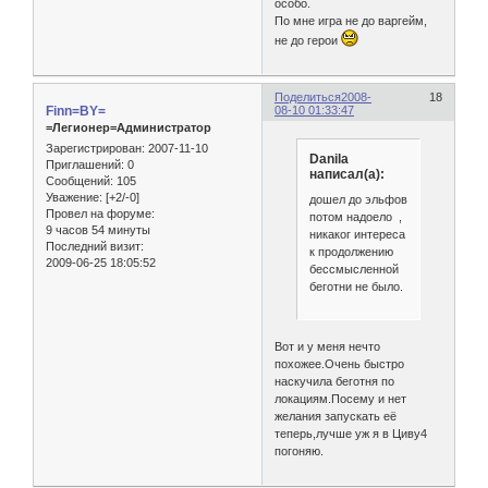
особо.
По мне игра не до варгейм,
не до герои
Поделиться
2008-
18
Finn=BY=
08-10 01:33:47
=Легионер=Администратор
Зарегистрирован
: 2007-11-10
Danila
Приглашений:
0
написал(а):
Сообщений:
105
Уважение:
[+2/-0]
дошел до эльфов
Провел на форуме:
потом надоело ,
9 часов 54 минуты
никаког интереса
Последний визит:
к продолжению
2009-06-25 18:05:52
бессмысленной
беготни не было.
Вот и у меня нечто
похожее.Очень быстро
наскучила беготня по
локациям.Посему и нет
желания запускать её
теперь,лучше уж я в Циву4
погоняю.