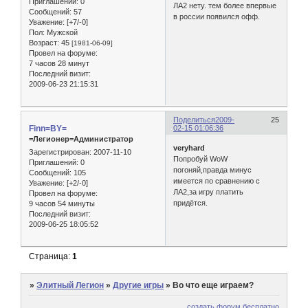
Приглашений:
0
ЛА2 нету. тем более впервые
Сообщений:
57
в россии появился офф.
Уважение:
[+7/-0]
Пол:
Мужской
Возраст:
45
[1981-06-09]
Провел на форуме:
7 часов 28 минут
Последний визит:
2009-06-23 21:15:31
Поделиться
2009-
25
Finn=BY=
02-15 01:06:36
=Легионер=Администратор
veryhard
Зарегистрирован
: 2007-11-10
Попробуй WoW
Приглашений:
0
погоняй,правда минус
Сообщений:
105
имеется по сравнению с
Уважение:
[+2/-0]
ЛА2,за игру платить
Провел на форуме:
придётся.
9 часов 54 минуты
Последний визит:
2009-06-25 18:05:52
Страница:
1
»
Элитный Легион
»
Другие игры
»
Во что еще играем?
создать форум бесплатно