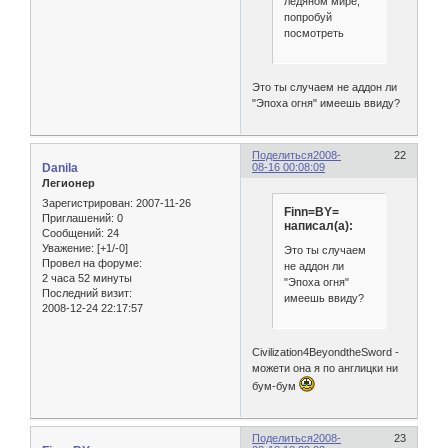
ледяном мире,
попробуй
посмотреть
Это ты случаем не аддон ли
"Эпоха огня" имеешь ввиду?
Поделиться
2008-
22
Danila
08-16 00:08:09
Легионер
Зарегистрирован
: 2007-11-26
Finn=BY=
Приглашений:
0
написал(а):
Сообщений:
24
Уважение:
[+1/-0]
Это ты случаем
Провел на форуме:
не аддон ли
2 часа 52 минуты
"Эпоха огня"
Последний визит:
имеешь ввиду?
2008-12-24 22:17:57
Civilization4BeyondtheSword -
можети она я по англицки ни
бум-бум
Поделиться
2008-
23