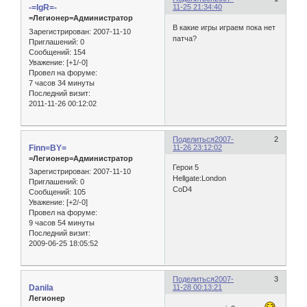
-=IgR=-
11-25 21:34:40
=Легионер=Администратор
В какие игры играем пока нет
Зарегистрирован
: 2007-11-10
патча?
Приглашений:
0
Сообщений:
154
Уважение:
[+1/-0]
Провел на форуме:
7 часов 34 минуты
Последний визит:
2011-11-26 00:12:02
Поделиться
2007-
2
Finn=BY=
11-26 23:12:02
=Легионер=Администратор
Герои 5
Зарегистрирован
: 2007-11-10
Hellgate:London
Приглашений:
0
CoD4
Сообщений:
105
Уважение:
[+2/-0]
Провел на форуме:
9 часов 54 минуты
Последний визит:
2009-06-25 18:05:52
Поделиться
2007-
3
Danila
11-28 00:13:21
Легионер