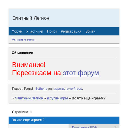
Элитный Легион
Форум
Участники
Поиск
Регистрация
Войти
Активные темы
Объявление
Внимание!
Переезжаем на
этот форум
Привет, Гость!
Войдите
или
зарегистрируйтесь
.
»
Элитный Легион
»
Другие игры
»
Во что еще играем?
Страница:
1
Во что еще играем?
Поделиться
2007-
1