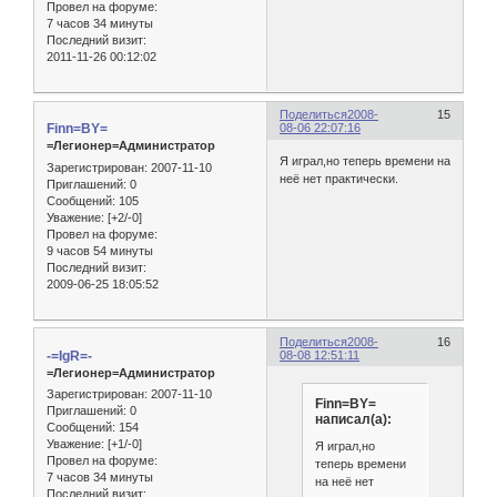
Провел на форуме:
7 часов 34 минуты
Последний визит:
2011-11-26 00:12:02
Поделиться
2008-
15
Finn=BY=
08-06 22:07:16
=Легионер=Администратор
Я играл,но теперь времени на
Зарегистрирован
: 2007-11-10
неё нет практически.
Приглашений:
0
Сообщений:
105
Уважение:
[+2/-0]
Провел на форуме:
9 часов 54 минуты
Последний визит:
2009-06-25 18:05:52
Поделиться
2008-
16
-=IgR=-
08-08 12:51:11
=Легионер=Администратор
Зарегистрирован
: 2007-11-10
Finn=BY=
Приглашений:
0
написал(а):
Сообщений:
154
Уважение:
[+1/-0]
Я играл,но
Провел на форуме:
теперь времени
7 часов 34 минуты
на неё нет
Последний визит: