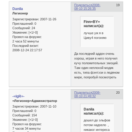
Поделиться
2008-
19
Danila
08-10 15:26:35
Легионер
Зарегистрирован
: 2007-11-26
Finn=BY=
Приглашений:
0
написал(а):
Сообщений:
24
Уважение:
[+1/-0]
лучше уж я в
Провел на форуме:
Циву4 погоняю
2 часа 52 минуты
Последний визит:
2008-12-24 22:17:57
Да последний аддон очень
хорош, играя в него получил
кучу положительных эмоций.
Там один неплохой модик
есть, типа фэнтэзи о ледяном
мире, попробуй посмотреть
Поделиться
2008-
20
-=IgR=-
08-10 21:49:32
=Легионер=Администратор
Зарегистрирован
: 2007-11-10
Danila
Приглашений:
0
написал(а):
Сообщений:
154
Уважение:
[+1/-0]
дошел до эльфов
Провел на форуме:
потом надоело ,
7 часов 34 минуты
никаког интереса