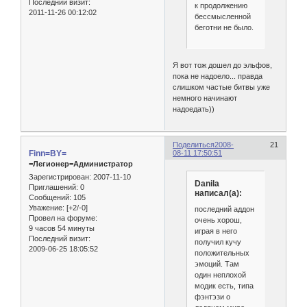
Последний визит:
к продолжению
2011-11-26 00:12:02
бессмысленной
беготни не было.
Я вот тож дошел до эльфов,
пока не надоело... правда
слишком частые битвы уже
немного начинают
надоедать))
Поделиться
2008-
21
Finn=BY=
08-11 17:50:51
=Легионер=Администратор
Зарегистрирован
: 2007-11-10
Danila
Приглашений:
0
написал(а):
Сообщений:
105
Уважение:
[+2/-0]
последний аддон
Провел на форуме:
очень хорош,
9 часов 54 минуты
играя в него
Последний визит:
получил кучу
2009-06-25 18:05:52
положительных
эмоций. Там
один неплохой
модик есть, типа
фэнтэзи о