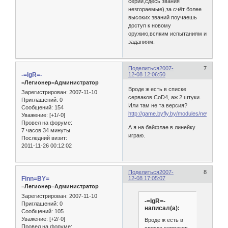
серий,сдесь звания
незгораемые),за счёт более
высоких званий поучаешь
доступ к новому
оружию,всяким испытаниям и
заданиям.
Поделиться
2007-
7
-=IgR=-
12-08 12:06:50
=Легионер=Администратор
Вроде ж есть в списке
Зарегистрирован
: 2007-11-10
серваков CoD4, аж 2 штуки.
Приглашений:
0
Или там не та версия?
Сообщений:
154
http://game.byfly.by/modules/news/
Уважение:
[+1/-0]
Провел на форуме:
А я на байфлае в линейку
7 часов 34 минуты
играю.
Последний визит:
2011-11-26 00:12:02
Поделиться
2007-
8
Finn=BY=
12-08 17:05:07
=Легионер=Администратор
Зарегистрирован
: 2007-11-10
-=IgR=-
Приглашений:
0
написал(а):
Сообщений:
105
Уважение:
[+2/-0]
Вроде ж есть в
Провел на форуме: