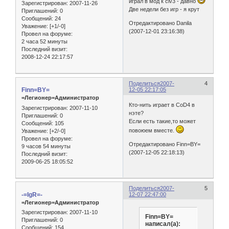
играл в мод к civ3 - давно
Зарегистрирован
: 2007-11-26
Две недели без игр - я крут
Приглашений:
0
Сообщений:
24
Отредактировано Danila
Уважение:
[+1/-0]
(2007-12-01 23:16:38)
Провел на форуме:
2 часа 52 минуты
Последний визит:
2008-12-24 22:17:57
Поделиться
2007-
4
Finn=BY=
12-05 22:17:05
=Легионер=Администратор
Кто-нить играет в CoD4 в
Зарегистрирован
: 2007-11-10
нэте?
Приглашений:
0
Если есть такие,то может
Сообщений:
105
повоюем вместе.
Уважение:
[+2/-0]
Провел на форуме:
Отредактировано Finn=BY=
9 часов 54 минуты
(2007-12-05 22:18:13)
Последний визит:
2009-06-25 18:05:52
Поделиться
2007-
5
-=IgR=-
12-07 22:47:00
=Легионер=Администратор
Зарегистрирован
: 2007-11-10
Finn=BY=
Приглашений:
0
написал(а):
Сообщений:
154