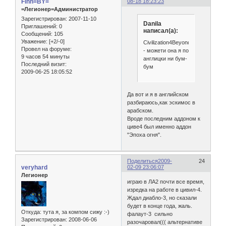
Finn=BY=
08-18 18:23:23
=Легионер=Администратор
Зарегистрирован
: 2007-11-10
Danila
Приглашений:
0
написал(а):
Сообщений:
105
Уважение:
[+2/-0]
Civilization4BeyondtheSword
Провел на форуме:
- можети она я по
9 часов 54 минуты
англицки ни бум-
Последний визит:
бум
2009-06-25 18:05:52
Да вот и я в английском
разбираюсь,как эскимос в
арабском.
Вроде последним аддоном к
циве4 был именно аддон
"Эпоха огня".
Поделиться
2009-
24
veryhard
02-09 23:06:07
Легионер
играю в ЛА2 почти все время,
изредка на работе в цивил-4.
Ждал диабло-3, но сказали
будет в конце года, жаль.
Откуда:
тута я, за компом сижу :-)
фалаут-3 сильно
Зарегистрирован
: 2008-06-06
разочаровал((( альтернативе