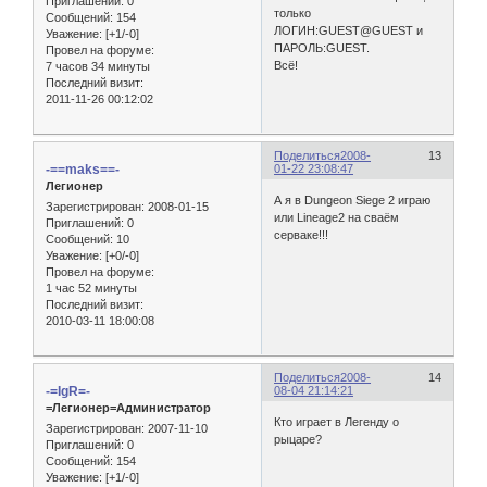
Приглашений:
0
только
Сообщений:
154
ЛОГИН:GUEST@GUEST и
Уважение:
[+1/-0]
ПАРОЛЬ:GUEST.
Провел на форуме:
Всё!
7 часов 34 минуты
Последний визит:
2011-11-26 00:12:02
Поделиться
2008-
13
-==maks==-
01-22 23:08:47
Легионер
А я в Dungeon Siege 2 играю
Зарегистрирован
: 2008-01-15
или Lineage2 на сваём
Приглашений:
0
серваке!!!
Сообщений:
10
Уважение:
[+0/-0]
Провел на форуме:
1 час 52 минуты
Последний визит:
2010-03-11 18:00:08
Поделиться
2008-
14
-=IgR=-
08-04 21:14:21
=Легионер=Администратор
Кто играет в Легенду о
Зарегистрирован
: 2007-11-10
рыцаре?
Приглашений:
0
Сообщений:
154
Уважение:
[+1/-0]