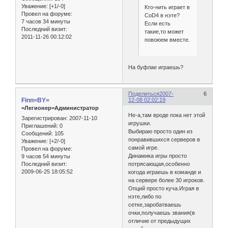
Уважение:
[+1/-0]
Кто-нить играет в
Провел на форуме:
CoD4 в нэте?
7 часов 34 минуты
Если есть
Последний визит:
такие,то может
2011-11-26 00:12:02
повоюем вместе.
На буфлае играешь?
Поделиться
2007-
6
Finn=BY=
12-08 02:02:19
=Легионер=Администратор
Не-а,там вроде пока нет этой
Зарегистрирован
: 2007-11-10
игрушки.
Приглашений:
0
Выбираю просто один из
Сообщений:
105
понравившихся серверов в
Уважение:
[+2/-0]
самой игре.
Провел на форуме:
Динамика игры просто
9 часов 54 минуты
Последний визит:
потрясающая,особенно
2009-06-25 18:05:52
когода играешь в команде и
на сервере более 30 игроков.
Опций просто куча.Играя в
нэте,либо по
сетке,заробатваешь
очки,получаешь звания(в
отличие от предыдущих