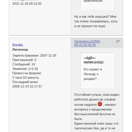
практически.
2011-11-26 00:12:02
Ну и как тебе игрушка? Мне
так очень понравилась, хоть
и не прошел ее еще)
Поделиться
2008-
17
Danila
08-10 00:40:36
Легионер
Зарегистрирован
: 2007-11-26
-=IgR=-
Приглашений:
0
написал(а):
Сообщений:
24
Уважение:
[+1/-0]
Кто играет в
Провел на форуме:
Легенду о
2 часа 52 минуты
рыцаре?
Последний визит:
2008-12-24 22:17:57
Отстойная гулька, пока видео
работало дошел до эльфов
потом надоело
, никаког
интереса к продолжению
бессмысленной беготни не
было.
Единственный плюс игры это
тактические бои, да и то не