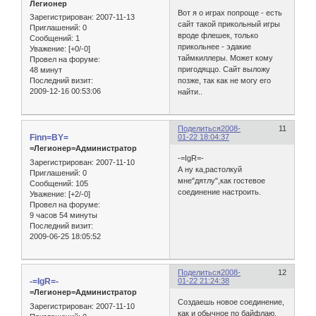
Легионер
Вот я о играх попроще - есть
Зарегистрирован
: 2007-11-13
сайт такой прикольный игры
Приглашений:
0
вроде флешек, только
Сообщений:
1
прикольнее - эдакие
Уважение:
[+0/-0]
таймкиллеры. Может кому
Провел на форуме:
пригодяццо. Сайт выложу
48 минут
Последний визит:
позже, так как не могу его
2009-12-16 00:53:06
найти..
Поделиться
2008-
11
Finn=BY=
01-22 18:04:37
=Легионер=Администратор
-=IgR=-
Зарегистрирован
: 2007-11-10
А ну ка,растолкуй
Приглашений:
0
мне"дятлу",как гостевое
Сообщений:
105
соединение настроить.
Уважение:
[+2/-0]
Провел на форуме:
9 часов 54 минуты
Последний визит:
2009-06-25 18:05:52
Поделиться
2008-
12
-=IgR=-
01-22 21:24:38
=Легионер=Администратор
Создаешь новое соединение,
Зарегистрирован
: 2007-11-10
как и обычное по байфлаю,