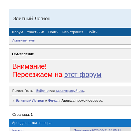
Элитный Легион
Форум
Участники
Поиск
Регистрация
Войти
Активные темы
Объявление
Внимание!
Переезжаем на
этот форум
Привет, Гость!
Войдите
или
зарегистрируйтесь
.
»
Элитный Легион
»
Флуд
»
Аренда прокси сервера
Страница:
1
Аренда прокси сервера
inexun
Поделиться
2023-05-31 18:05:21