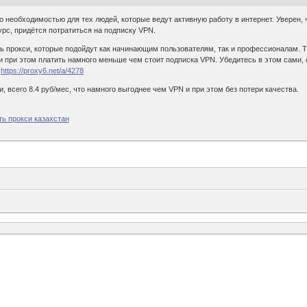
 необходимостью для тех людей, которые ведут активную работу в интернет. Уверен, ч
урс, придётся потратиться на подписку VPN.
 прокси, которые подойдут как начинающим пользователям, так и профессионалам. Т
 и при этом платить намного меньше чем стоит подписка VPN. Убедитесь в этом сами,
р
https://proxy6.net/a/4278
, всего 8.4 руб/мес, что намного выгоднее чем VPN и при этом без потери качества.
ть прокси казахстан