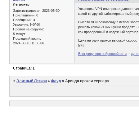
Легионер
Установка VPN или прокси давно стало
Зарегистрирован
: 2023-05-30
какой то другой заблокированный рес
Приглашений:
0
Сообщений:
4
Вместо VPN рекомендую использовать
Уважение:
[+0/-0]
решать какой из них нужно продлять,
Провел на форуме:
как проверенный и надежный партнё
5 минут
Последний визит:
Цена на один прокси высокой скорости
2024-08-10 11:35:06
!@#
Блог рисунков нейронной сети
|
купи
Страница:
1
»
Элитный Легион
»
Флуд
»
Аренда прокси сервера