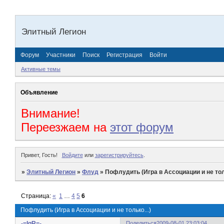
Элитный Легион
Форум
Участники
Поиск
Регистрация
Войти
Активные темы
Объявление
Внимание!
Переезжаем на
этот форум
Привет, Гость!
Войдите
или
зарегистрируйтесь
.
»
Элитный Легион
»
Флуд
»
Пофлудить (Игра в Ассоциации и не толь
Страница:
«
1
…
4
5
6
Пофлудить (Игра в Ассоциации и не только...)
-=IgR=-
Поделиться
2009-08-01 23:03:04